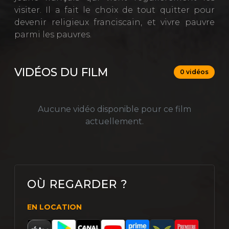
visiter. Il a fait le choix de tout quitter pour
devenir religieux franciscain, et vivre pauvre
parmi les pauvres.
VIDÉOS DU FILM
0 vidéos
Aucune vidéo disponible pour ce film
actuellement.
OÙ REGARDER ?
EN LOCATION