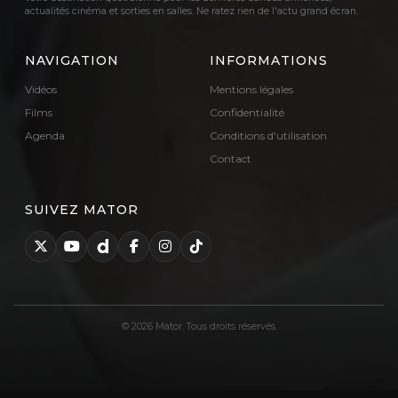
actualités cinéma et sorties en salles. Ne ratez rien de l'actu grand écran.
NAVIGATION
INFORMATIONS
Vidéos
Mentions légales
Films
Confidentialité
Agenda
Conditions d'utilisation
Contact
SUIVEZ MATOR
© 2026 Mator. Tous droits réservés.