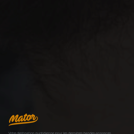
Votre destination quotidienne pour les dernières bandes-annonces,