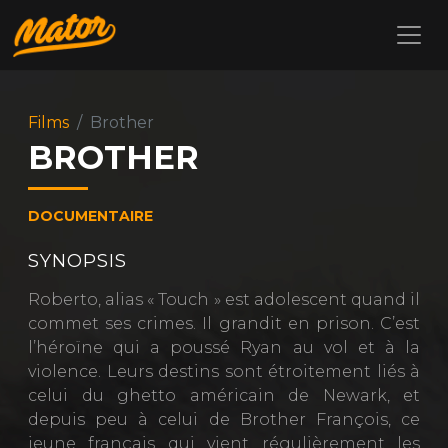
Films
Brother
BROTHER
DOCUMENTAIRE
SYNOPSIS
Roberto, alias « Touch » est adolescent quand il
commet ses crimes. Il grandit en prison. C’est
l’héroïne qui a poussé Ryan au vol et à la
violence. Leurs destins sont étroitement liés à
celui du ghetto américain de Newark, et
depuis peu à celui de Brother François, ce
jeune français qui vient régulièrement les