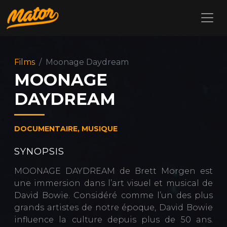
Films
Moonage Daydream
MOONAGE
DAYDREAM
DOCUMENTAIRE, MUSIQUE
SYNOPSIS
MOONAGE DAYDREAM de Brett Morgen est
une immersion dans l’art visuel et musical de
David Bowie. Considéré comme l’un des plus
grands artistes de notre époque, David Bowie
influence la culture depuis plus de 50 ans.