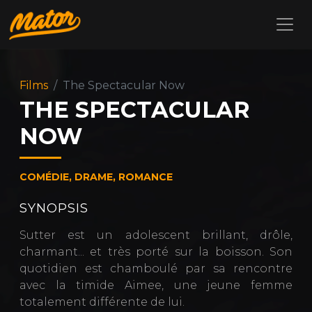
Films
The Spectacular Now
THE SPECTACULAR
NOW
COMÉDIE, DRAME, ROMANCE
SYNOPSIS
Sutter est un adolescent brillant, drôle,
charmant... et très porté sur la boisson. Son
quotidien est chamboulé par sa rencontre
avec la timide Aimee, une jeune femme
totalement différente de lui.