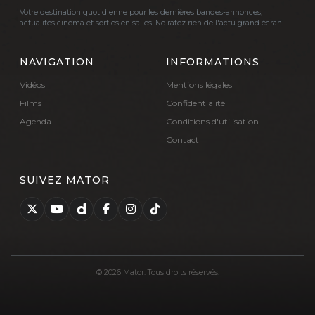
Votre destination quotidienne pour les dernières bandes-annonces,
actualités cinéma et sorties en salles. Ne ratez rien de l'actu grand écran.
NAVIGATION
INFORMATIONS
Vidéos
Mentions légales
Films
Confidentialité
Agenda
Conditions d'utilisation
Contact
SUIVEZ MATOR
© 2026 Mator. Tous droits réservés.