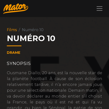
Films
Numéro 10
NUMÉRO 10
DRAME
SYNOPSIS
Ousmane Diallo, 20 ans, est la nouvelle star de
la planète football. À cause de son éclosion
relativement tardive, il n’a encore jamais joué
pour une sélection nationale. Demain matin, il
va devoir déclarer au monde entier s’il choisit
la France, le pays où il est né et qui l’a vu
grandir, ou bien le Sénégal, la patrie de son