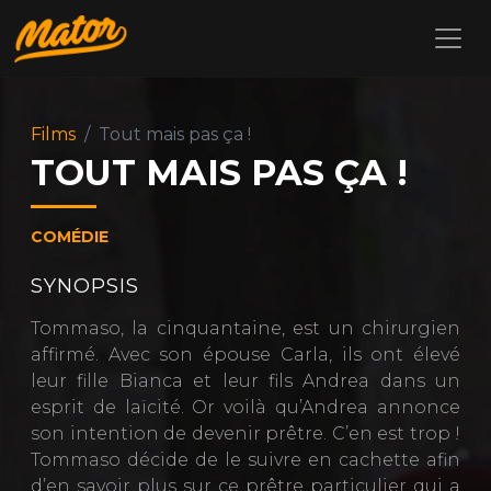
Films
Tout mais pas ça !
TOUT MAIS PAS ÇA !
COMÉDIE
SYNOPSIS
Tommaso, la cinquantaine, est un chirurgien
affirmé. Avec son épouse Carla, ils ont élevé
leur fille Bianca et leur fils Andrea dans un
esprit de laïcité. Or voilà qu’Andrea annonce
son intention de devenir prêtre. C’en est trop !
Tommaso décide de le suivre en cachette afin
d’en savoir plus sur ce prêtre particulier qui a