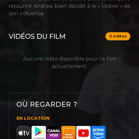
retourné Andrea, bien décidé à le « libérer » de
son influence.
VIDÉOS DU FILM
0 vidéos
Aucune vidéo disponible pour ce film
actuellement.
OÙ REGARDER ?
EN LOCATION