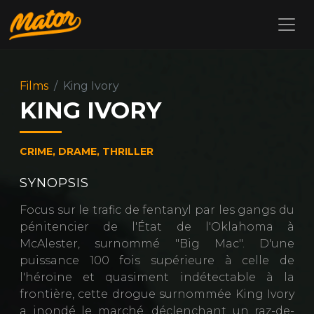
Films
King Ivory
KING IVORY
CRIME, DRAME, THRILLER
SYNOPSIS
Focus sur le trafic de fentanyl par les gangs du
pénitencier de l'État de l'Oklahoma à
McAlester, surnommé "Big Mac". D'une
puissance 100 fois supérieure à celle de
l'héroïne et quasiment indétectable à la
frontière, cette drogue surnommée King Ivory
a inondé le marché, déclenchant un raz-de-