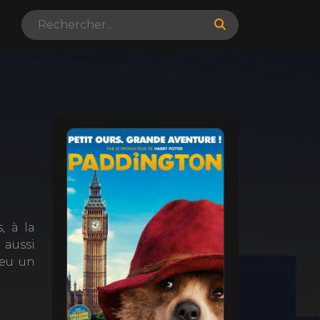
, à la
s aussi
peu un