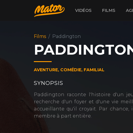
VIDÉOS
FILMS
AG
Films
Paddington
PADDINGTO
AVENTURE, COMÉDIE, FAMILIAL
SYNOPSIS
Paddington raconte l'histoire d'un j
recherche d'un foyer et d'une vie meille
accueillante qu'il croyait. Par chance
membre à part entière.