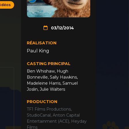
vidéos
03/12/2014
RÉALISATION
Paul King
CASTING PRINCIPAL
Ben Whishaw
,
Hugh
Bonneville
,
Sally Hawkins
,
Madeleine Harris
,
Samuel
Joslin
,
Julie Walters
PRODUCTION
TF1 Films Productions,
StudioCanal, Anton Capital
Entertainment (ACE), Heyday
Films