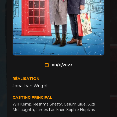
08/11/2023
RÉALISATION
Jonathan Wright
CASTING PRINCIPAL
Will Kemp
,
Reshma Shetty
,
Callum Blue
,
Suzi
McLaughlin
,
James Faulkner
,
Sophie Hopkins