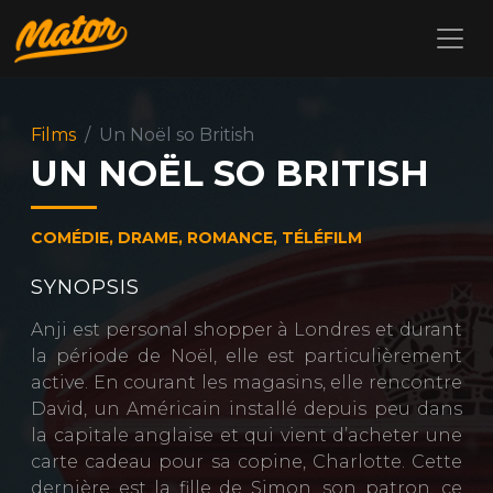
Films
Un Noël so British
UN NOËL SO BRITISH
COMÉDIE, DRAME, ROMANCE, TÉLÉFILM
SYNOPSIS
Anji est personal shopper à Londres et durant
la période de Noël, elle est particulièrement
active. En courant les magasins, elle rencontre
David, un Américain installé depuis peu dans
la capitale anglaise et qui vient d’acheter une
carte cadeau pour sa copine, Charlotte. Cette
dernière est la fille de Simon, son patron, ce