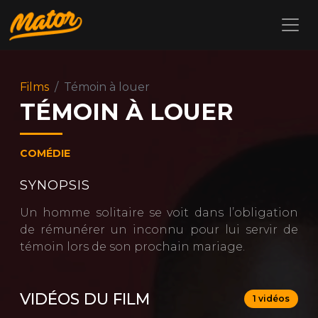
Films
Témoin à louer
TÉMOIN À LOUER
COMÉDIE
SYNOPSIS
Un homme solitaire se voit dans l’obligation
de rémunérer un inconnu pour lui servir de
témoin lors de son prochain mariage.
VIDÉOS DU FILM
1 vidéos