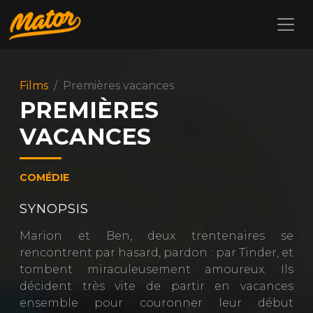
Films
Premières vacances
PREMIÈRES
VACANCES
COMÉDIE
SYNOPSIS
Marion et Ben, deux trentenaires se
rencontrent par hasard, pardon : par Tinder, et
tombent miraculeusement amoureux. Ils
décident très vite de partir en vacances
ensemble pour couronner leur début