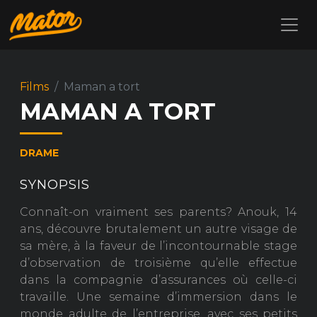
Films
Maman a tort
MAMAN A TORT
DRAME
SYNOPSIS
Connaît-on vraiment ses parents? Anouk, 14
ans, découvre brutalement un autre visage de
sa mère, à la faveur de l’incontournable stage
d’observation de troisième qu’elle effectue
dans la compagnie d’assurances où celle-ci
travaille. Une semaine d’immersion dans le
monde adulte de l’entreprise, avec ses petits