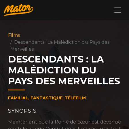
Films
Descendants : La Malédiction du Pays des
Merveilles
DESCENDANTS : LA
MALÉDICTION DU
PAYS DES MERVEILLES
FAMILIAL, FANTASTIQUE, TÉLÉFILM
SYNOPSIS
Maintenant que la Reine de cœur est devenue
gentille et que Cendrillon est en sécurité, tout