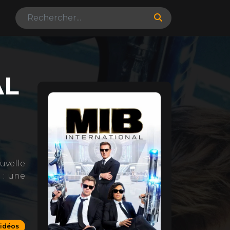
AL
uvelle
 : une
vidéos