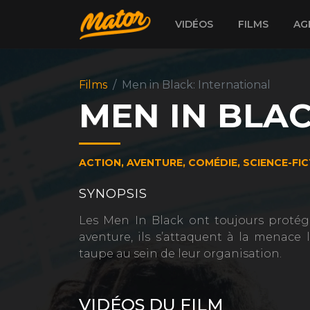
VIDÉOS
FILMS
AG
Films
Men in Black: International
MEN IN BLAC
ACTION, AVENTURE, COMÉDIE, SCIENCE-FI
SYNOPSIS
Les Men In Black ont toujours protégé
aventure, ils s’attaquent à la menace 
taupe au sein de leur organisation.
VIDÉOS DU FILM