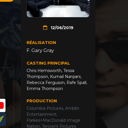
12/06/2019
RÉALISATION
F. Gary Gray
CASTING PRINCIPAL
Chris Hemsworth
,
Tessa
Thompson
,
Kumail Nanjiani
,
Rebecca Ferguson
,
Rafe Spall
,
Emma Thompson
PRODUCTION
Columbia Pictures, Amblin
Entertainment,
Parkes+MacDonald Image
Nation, Tencent Pictures