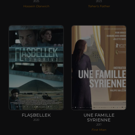
2025
2023
Hossein Darwich
Taher's Father
FLAŞBELLEK
UNE FAMILLE
SYRIENNE
2020
2017
First Man