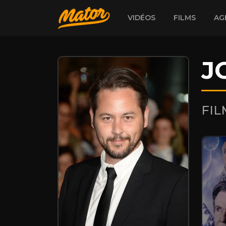
VIDÉOS
FILMS
AG
J
FI