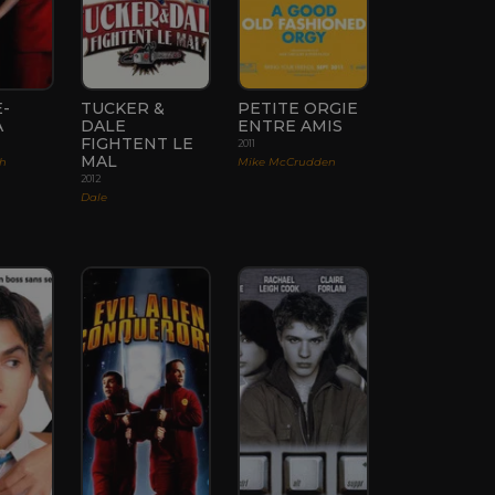
-
TUCKER &
PETITE ORGIE
A
DALE
ENTRE AMIS
FIGHTENT LE
2011
MAL
th
Mike McCrudden
2012
Dale