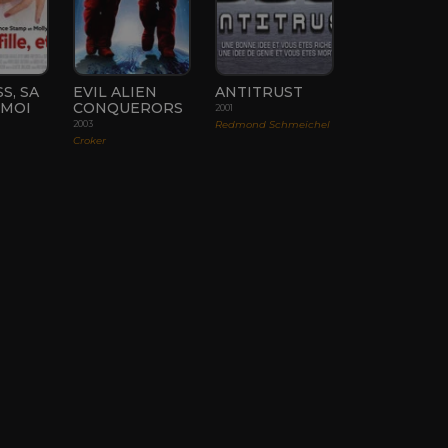
S, SA
EVIL ALIEN
ANTITRUST
 MOI
CONQUERORS
2001
Redmond Schmeichel
2003
Croker