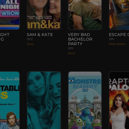
IGHT
SAM & KATE
VERY BAD
ESCAPE 
NG
BACHELOR
2022
2019
PARTY
Jerry
Mike Nolan
2019
Nick