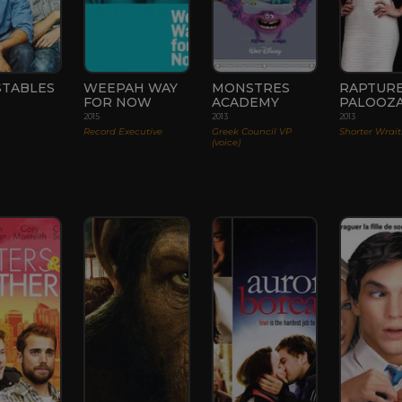
STABLES
WEEPAH WAY
MONSTRES
RAPTURE
FOR NOW
ACADEMY
PALOOZ
2015
2013
2013
Record Executive
Greek Council VP
Shorter Wrai
(voice)