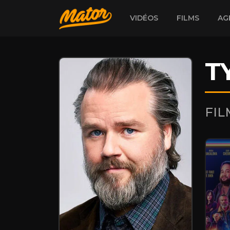
VIDÉOS
FILMS
AG
T
FI