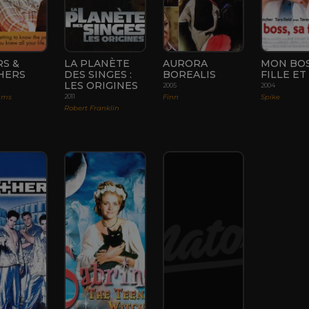
RS &
LA PLANÈTE
AURORA
MON BOS
HERS
DES SINGES :
BOREALIS
FILLE ET
LES ORIGINES
2005
2004
ams
Finn
Spike
2011
Robert Franklin