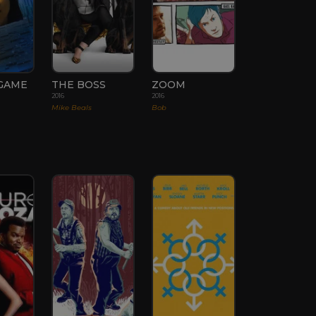
GAME
THE BOSS
ZOOM
2016
2016
Mike Beals
Bob