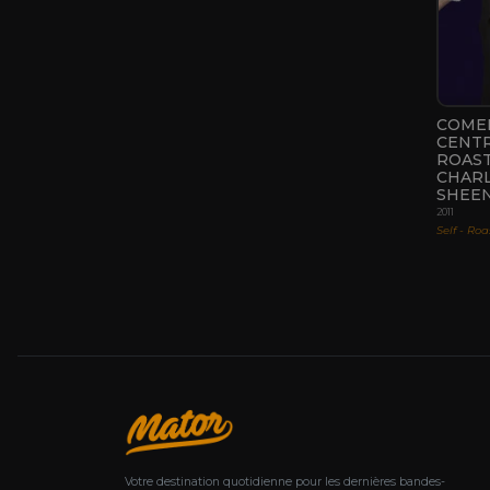
COME
CENT
ROAST
CHARL
SHEE
2011
Self - Roa
Votre destination quotidienne pour les dernières bandes-