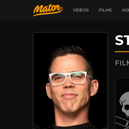
VIDÉOS
FILMS
AG
S
FI