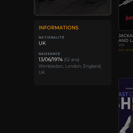
INFORMATIONS
JACKA
NATIONALITÉ
AND L
UK
2026
Self, Writ
NAISSANCE
13/06/1974
(52 ans)
Wimbledon, London, England,
UK