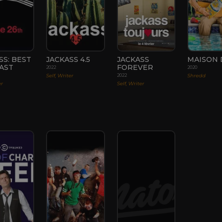
SS: BEST
JACKASS 4.5
JACKASS
MAISON 
AST
FOREVER
2022
2020
Self, Writer
Shredd
2022
er
Self, Writer