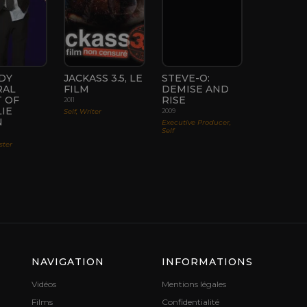
DY
JACKASS 3.5, LE
STEVE-O:
RAL
FILM
DEMISE AND
 OF
RISE
2011
IE
Self, Writer
2009
N
Executive Producer,
Self
ster
NAVIGATION
INFORMATIONS
Vidéos
Mentions légales
Films
Confidentialité