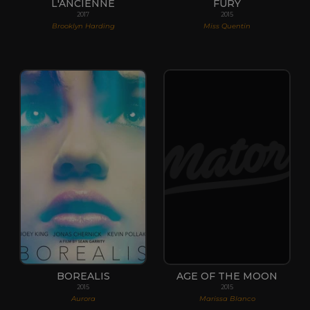
L'ANCIENNE
FURY
2017
2015
Brooklyn Harding
Miss Quentin
BOREALIS
AGE OF THE MOON
2015
2015
Aurora
Marissa Blanco