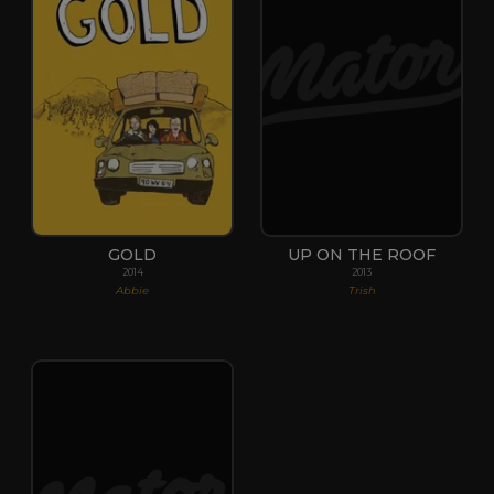
GOLD
UP ON THE ROOF
2014
2013
Abbie
Trish