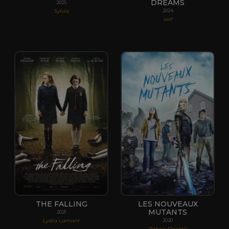
DREAMS
2025
Sylvia
2024
self
THE FALLING
LES NOUVEAUX
MUTANTS
2021
Lydia Lamont
2020
Rahne Sinclair