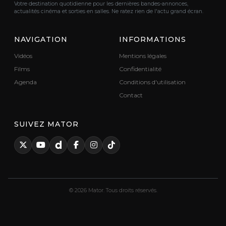
Votre destination quotidienne pour les dernières bandes-annonces,
actualités cinéma et sorties en salles. Ne ratez rien de l'actu grand écran.
NAVIGATION
INFORMATIONS
Vidéos
Mentions légales
Films
Confidentialité
Agenda
Conditions d'utilisation
Contact
SUIVEZ MATOR
© 2026 Mator. Tous droits réservés.