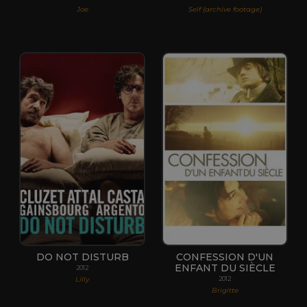
Joe
Self (archive footage)
DO NOT DISTURB
CONFESSION D'UN
ENFANT DU SIÈCLE
2012
Lilly
2012
Brigitte