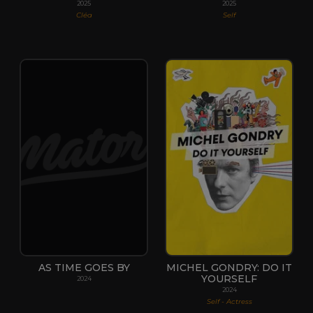
2025
2025
Cléa
Self
AS TIME GOES BY
MICHEL GONDRY: DO IT
YOURSELF
2024
2024
Self - Actress