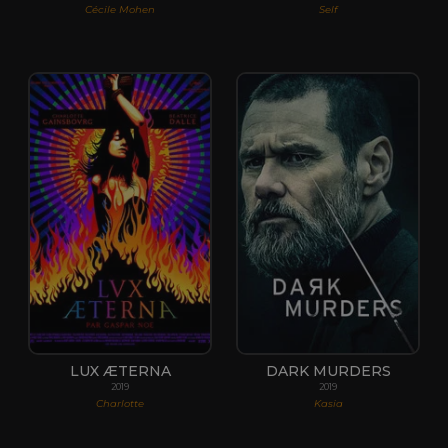
Cécile Mohen
Self
LUX ÆTERNA
DARK MURDERS
2019
2019
Charlotte
Kasia