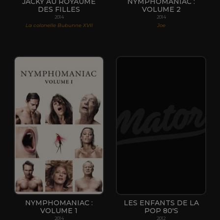
JACKY AU ROYAUME
NYMPHOMANIAC :
DES FILLES
VOLUME 2
2014
2014
La colonelle Bubunne XVII
Joe
NYMPHOMANIAC :
LES ENFANTS DE LA
VOLUME 1
POP 80'S
2014
2012