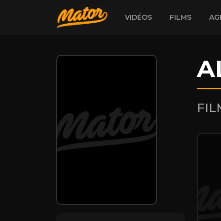
VIDÉOS
FILMS
AG
A
FI