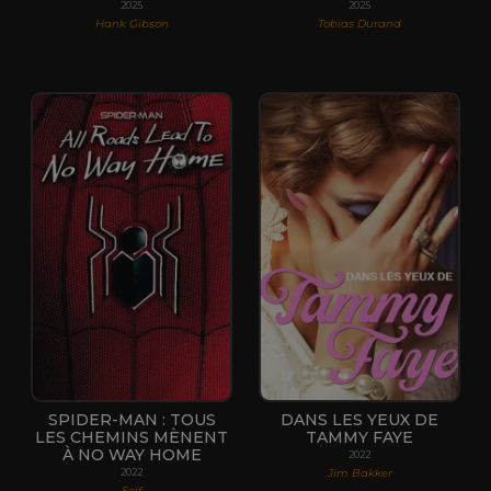
2025
2025
Hank Gibson
Tobias Durand
SPIDER-MAN : TOUS
DANS LES YEUX DE
LES CHEMINS MÈNENT
TAMMY FAYE
À NO WAY HOME
2022
Jim Bakker
2022
Self