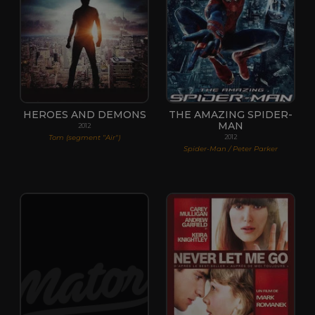
HEROES AND DEMONS
THE AMAZING SPIDER-
MAN
2012
Tom (segment "Air")
2012
Spider-Man / Peter Parker