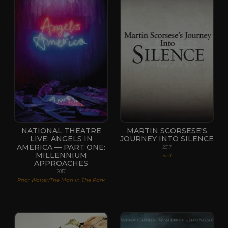
NATIONAL THEATRE
MARTIN SCORSESE'S
LIVE: ANGELS IN
JOURNEY INTO SILENCE
AMERICA — PART ONE:
2017
MILLENNIUM
Self
APPROACHES
2017
Prior Walter/The Man In The Park