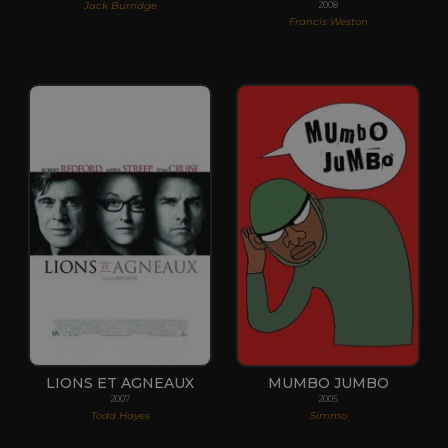
Jack Burridge
2008
Francis Weston
LIONS ET AGNEAUX
MUMBO JUMBO
2007
2005
Todd Hayes
Simmo