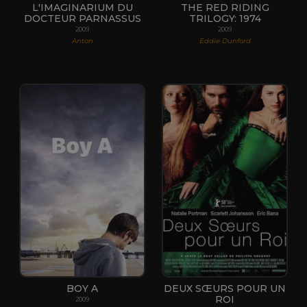
L'IMAGINARIUM DU
THE RED RIDING
DOCTEUR PARNASSUS
TRILOGY: 1974
2009
2009
Anton
Eddie Dunford
BOY A
DEUX SŒURS POUR UN
ROI
2009