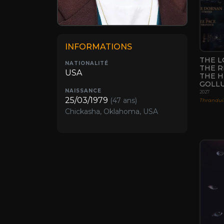
INFORMATIONS
THE L
NATIONALITÉ
THE R
USA
THE H
GOLL
NAISSANCE
2027
25/03/1979
(47 ans)
Thrandui
Chickasha, Oklahoma, USA