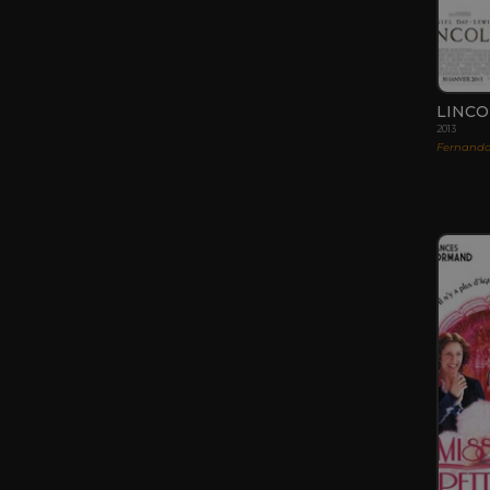
LINC
2013
Fernand