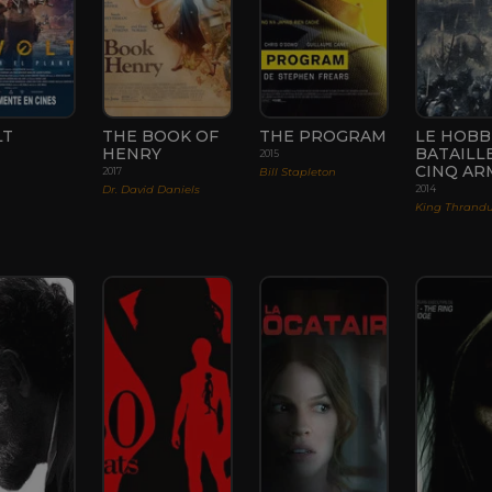
LT
THE BOOK OF
THE PROGRAM
LE HOBBI
HENRY
BATAILL
2015
CINQ AR
Bill Stapleton
2017
Dr. David Daniels
2014
King Thrandu