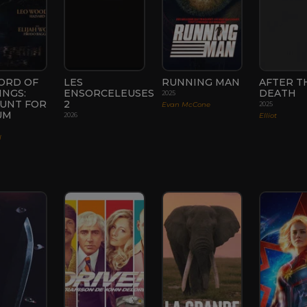
ORD OF
LES
RUNNING MAN
AFTER T
INGS:
ENSORCELEUSES
DEATH
2025
UNT FOR
2
Evan McCone
2025
UM
Elliot
2026
l