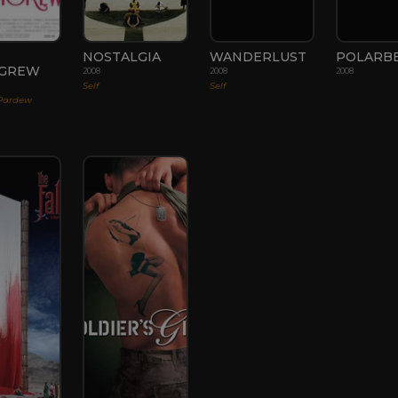
NOSTALGIA
WANDERLUST
POLARB
IGREW
2008
2008
2008
Self
Self
Pardew