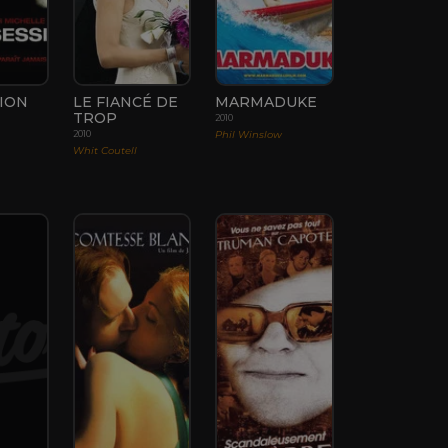
ION
LE FIANCÉ DE
MARMADUKE
TROP
2010
Phil Winslow
2010
Whit Coutell