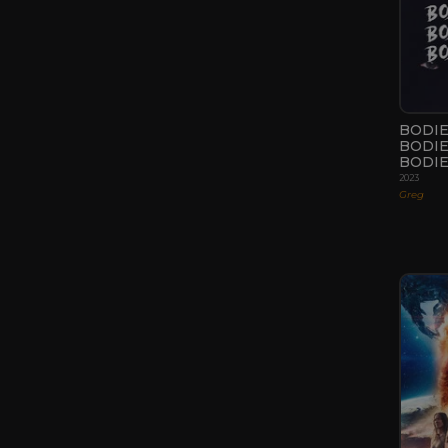
BODI
BODI
BODI
2023
Greg