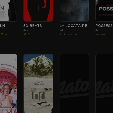
OLN
30 BEATS
LA LOCATAIRE
POSSESS
2012
2011
2011
o Wood
Matt
Jack Devereau
Roman