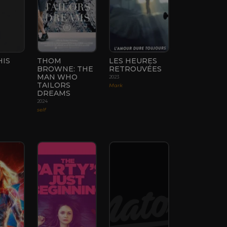
HIS
THOM
LES HEURES
BROWNE: THE
RETROUVÉES
MAN WHO
2023
TAILORS
Mark
DREAMS
2024
self