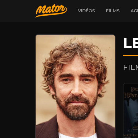
VIDÉOS
FILMS
AG
L
FI