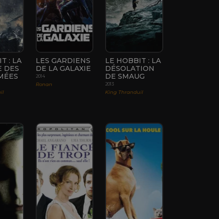
T : LA
LES GARDIENS
LE HOBBIT : LA
E DES
DE LA GALAXIE
DÉSOLATION
MÉES
DE SMAUG
2014
Ronan
2013
il
King Thranduil