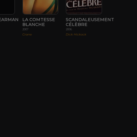
EARMAN
LA COMTESSE
SCANDALEUSEMENT
BLANCHE
CÉLÈBRE
2007
2006
Crane
Dick Hickock