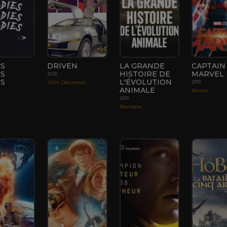
ES
DRIVEN
LA GRANDE
CAPTAIN
ES
HISTOIRE DE
MARVEL
2020
ES
L'ÉVOLUTION
John DeLorean
2019
ANIMALE
Ronan
2019
Narrator