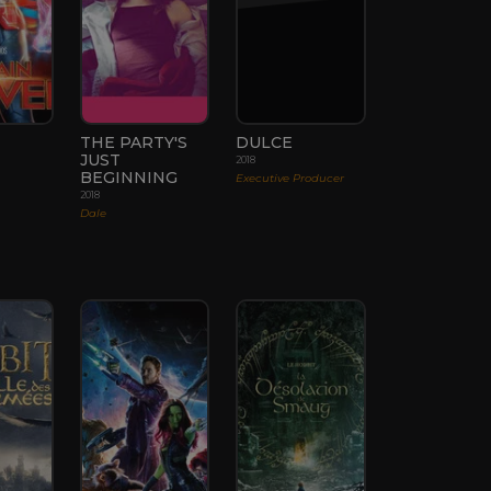
THE PARTY'S
DULCE
JUST
2018
BEGINNING
Executive Producer
2018
Dale