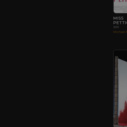
MISS
PETT
2009
Michael 