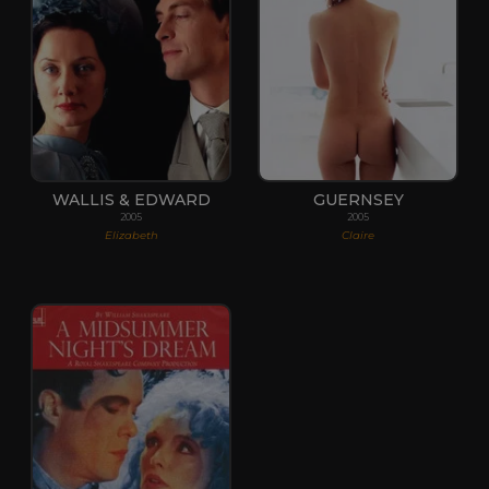
WALLIS & EDWARD
GUERNSEY
2005
2005
Elizabeth
Claire