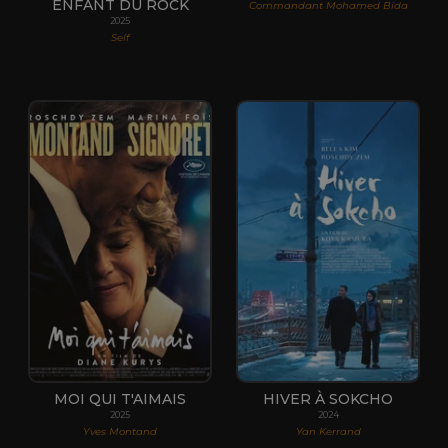
ENFANT DU ROCK
Commandant Mohamed Bida
2025
Self
MOI QUI T'AIMAIS
HIVER À SOKCHO
2025
2024
Yves Montand
Yan Kerrand