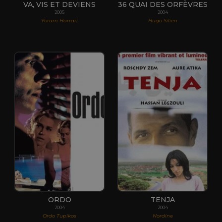
VA, VIS ET DEVIENS
36 QUAI DES ORFÈVRES
2005
2004
Yoram Harrari
Hugo Silien
ORDO
TENJA
2004
2004
Ordo Tupikos
Nordine