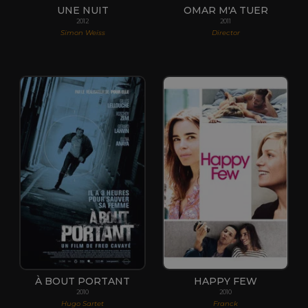
UNE NUIT
OMAR M'A TUER
2012
2011
Simon Weiss
Director
À BOUT PORTANT
HAPPY FEW
2010
2010
Hugo Sartet
Franck