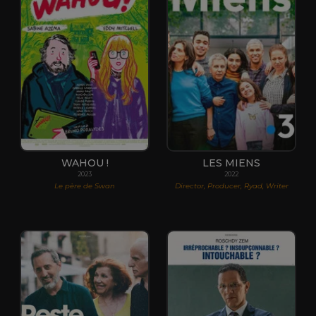
WAHOU !
LES MIENS
2023
2022
Le père de Swan
Director, Producer, Ryad, Writer