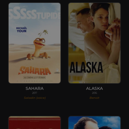
SAHARA
ALASKA
2017
2016
Saladin (voice)
Benoit