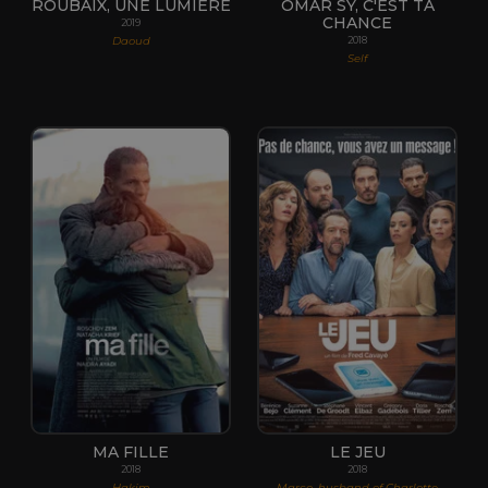
ROUBAIX, UNE LUMIÈRE
OMAR SY, C'EST TA
CHANCE
2019
Daoud
2018
Self
MA FILLE
LE JEU
2018
2018
Hakim
Marco, husband of Charlotte