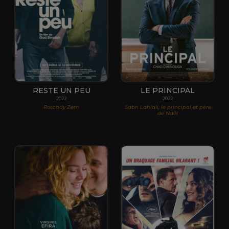
RESTE UN PEU
LE PRINCIPAL
2022
2022
Roschdy Zem
Sabri Lahlali, le principal et père
de Naël