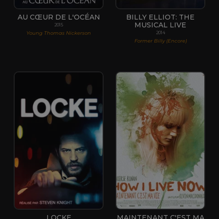
AU CŒUR DE L'OCÉAN
BILLY ELLIOT: THE
MUSICAL LIVE
2015
Young Thomas Nickerson
2014
Former Billy (Encore)
LOCKE
MAINTENANT C'EST MA