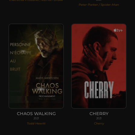
Peter Parker / Spider-Man
CHAOS WALKING
CHERRY
2021
2021
Todd Hewitt
Cherry