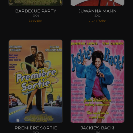
BARBECUE PARTY
JUWANNA MANN
2004
2002
Lady Em
Aunt Ruby
PREMIÈRE SORTIE
JACKIE'S BACK!
2000
1999