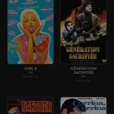
GIRL 6
GÉNÉRATION
SACRIFIÉE
1996
Boss #1 - Lil
1995
Mrs. Curtis