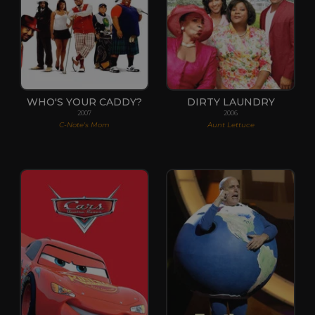
WHO'S YOUR CADDY?
DIRTY LAUNDRY
2007
2006
C-Note's Mom
Aunt Lettuce