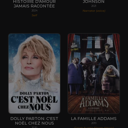
HISTOIRE D'AMOUR
JOHNSON
JAMAIS RACONTÉE
2021
Narrator (voice)
2024
Self
DOLLY PARTON: C'EST
LA FAMILLE ADDAMS
NOËL CHEZ NOUS
2019
Great Auntie Sloom (Voice)
2020