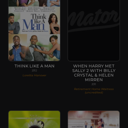
THINK LIKE A MAN
WHEN HARRY MET
SALLY 2 WITH BILLY
2012
CRYSTAL & HELEN
Loretta Hanover
MIRREN
2011
Retirement Home Waitress
(uncredited)