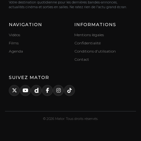
Votre destination quotidienne pour les dernières bandes-annonces,
actualités cinéma et sorties en salles. Ne ratez rien de l'actu grand écran.
NAVIGATION
INFORMATIONS
Vidéos
Mentions légales
Films
Confidentialité
Agenda
Conditions d'utilisation
Contact
SUIVEZ MATOR
© 2026 Mator. Tous droits réservés.