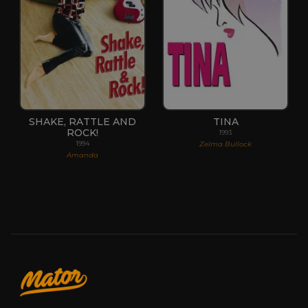
SHAKE, RATTLE AND
TINA
ROCK!
1993
Zelma Bullock
1994
Amanda