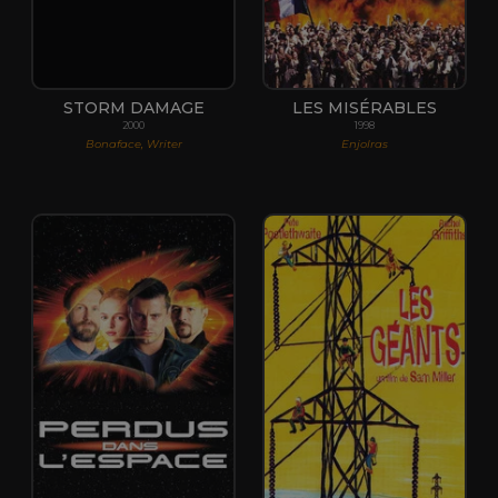
STORM DAMAGE
LES MISÉRABLES
2000
1998
Bonaface, Writer
Enjolras