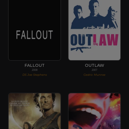
FALLOUT
OUTLAW
2008
2007
DS Joe Stephens
Cedric Munroe