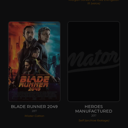
III (voice)
BLADE RUNNER 2049
HEROES
MANUFACTURED
2017
Mister Cotton
2017
Self (archive footage)