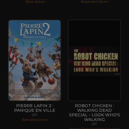
Obasi (voice)
Restaurant Owner
PIERRE LAPIN 2 :
ROBOT CHICKEN :
PANIQUE EN VILLE
WALKING DEAD
SPECIAL - LOOK WHO'S
2021
WALKING
Barnabas (voice)
2017
Morgan Jones / Sir Fred Livingston