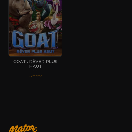
GOAT : RÊVER PLUS
HAUT
2026
Director