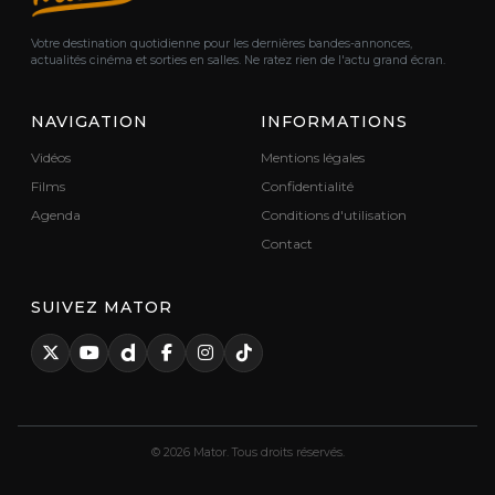
Votre destination quotidienne pour les dernières bandes-annonces,
actualités cinéma et sorties en salles. Ne ratez rien de l'actu grand écran.
NAVIGATION
INFORMATIONS
Vidéos
Mentions légales
Films
Confidentialité
Agenda
Conditions d'utilisation
Contact
SUIVEZ MATOR
© 2026 Mator. Tous droits réservés.