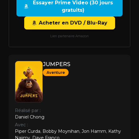
Essayer Prime Video (30 jours
gratuits)
Acheter en DVD / Blu-Ray
Lien partenaire Amazon
JUMPERS
Aventure
Réalisé par :
Daniel Chong
Avec :
Piper Curda
,
Bobby Moynihan
,
Jon Hamm
,
Kathy
Najimy
,
Dave Franco