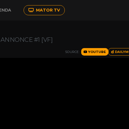
ENDA
MATOR TV
ANNONCE #1 [VF]
SOURCE :
YOUTUBE
DAILYM