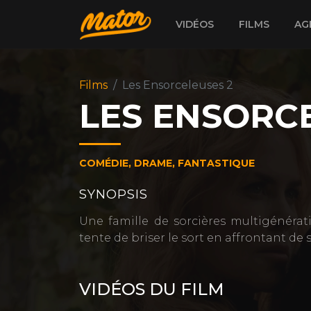
VIDÉOS
FILMS
AG
Films
Les Ensorceleuses 2
LES ENSORC
COMÉDIE, DRAME, FANTASTIQUE
SYNOPSIS
Une famille de sorcières multigénérat
tente de briser le sort en affrontant de 
VIDÉOS DU FILM