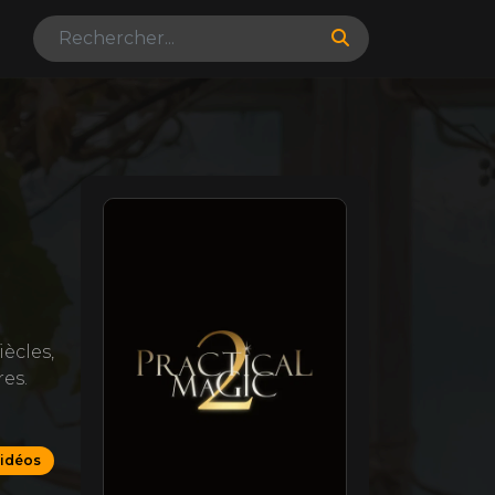
ècles,
res.
vidéos