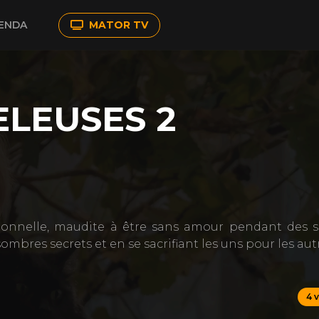
ENDA
MATOR TV
ELEUSES 2
ionnelle, maudite à être sans amour pendant des si
sombres secrets et en se sacrifiant les uns pour les aut
4 