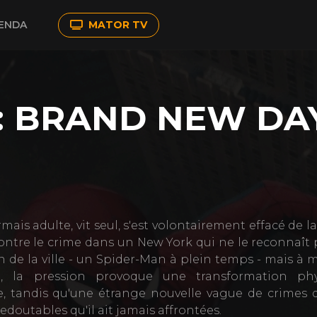
ENDA
MATOR TV
: BRAND NEW DA
ais adulte, vit seul, s'est volontairement effacé de la
ontre le crime dans un New York qui ne le reconnaît pl
n de la ville - un Spider-Man à plein temps - mais à 
ent, la pression provoque une transformation ph
, tandis qu'une étrange nouvelle vague de crimes
edoutables qu'il ait jamais affrontées.