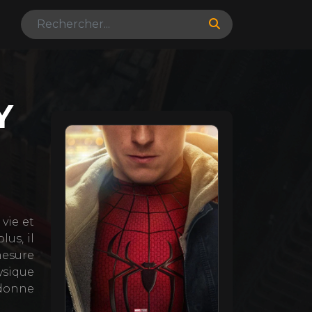
Y
 vie et
us, il
mesure
ysique
 donne