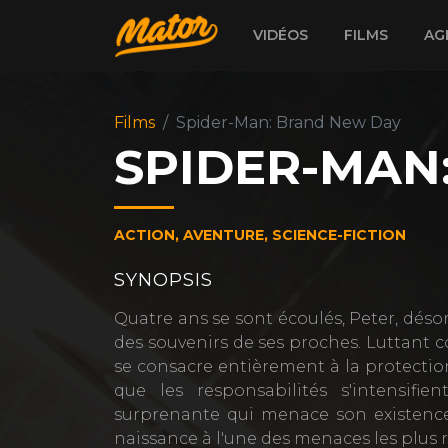
VIDÉOS
FILMS
AG
Films
Spider-Man: Brand New Day
SPIDER-MAN
ACTION, AVENTURE, SCIENCE-FICTION
SYNOPSIS
Quatre ans se sont écoulés, Peter, désorm
des souvenirs de ses proches. Luttant c
se consacre entièrement à la protectio
que les responsabilités s'intensifi
surprenante qui menace son existence
naissance à l'une des menaces les plus r