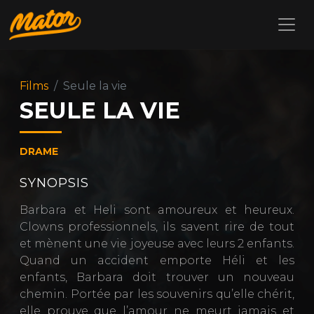
Films
Seule la vie
SEULE LA VIE
DRAME
SYNOPSIS
Barbara et Heli sont amoureux et heureux.
Clowns professionnels, ils savent rire de tout
et mènent une vie joyeuse avec leurs 2 enfants.
Quand un accident emporte Héli et les
enfants, Barbara doit trouver un nouveau
chemin. Portée par les souvenirs qu’elle chérit,
elle prouve que l’amour ne meurt jamais et